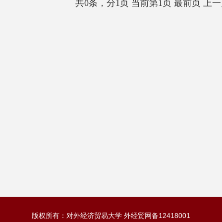
共0条，分1页 当前第1页
最前页
上一
版权所有：对外经济贸易大学 外经贸网备12418001