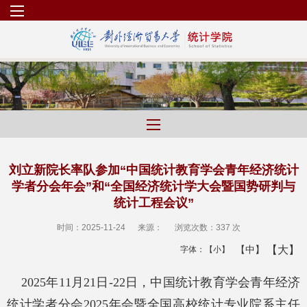
刘立新院长率队参加“中国统计教育学会青年经济统计
学者分会年会”和“全国经济统计学大会暨国势研判与
统计工程会议”
时间：2025-11-24
来源：
浏览次数：
337 次
【大】
【中】
字体：
【小】
202
5
年
11
月
21
日
-
22
日，中国统计教育学会青年经济
统计学者分会
2025
年会
暨全国高校统计专业院系主任