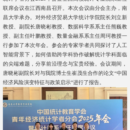
联席会议
在
江西南昌
召开。
本次会议由分会主办，南
昌大学承办。
对外经济贸易大学统计学院院长刘立新
教授、副院长唐晓彬教授、
数据科学系系主任熊巍教
授、副主任叶鹏教授、数量金融系系主任周珂
教授一
行参加了本次
年会
。参会
的
专家学者
共同探讨了人工
智能背景下，如何借助跨学科协作破解统计学科面临
的尖端难题，分享前沿理念与宝贵经验。
会议期间，
唐晓彬
副院长
对与我院
博士生崔茂生
合作的
论文
“中国
经济风险演变特征与政策启示
”进行了
报告。