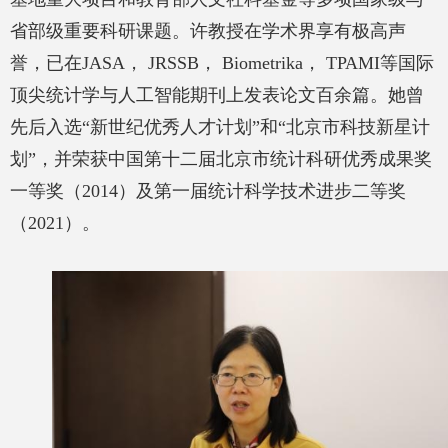
省部级重要科研课题。许教授在学术界享有极高声
誉，已在
JASA
，
JRSSB
，
Biometrika
，
TPAMI
等国际
顶尖统计学与人工智能期刊上发表论文百余篇。她曾
先后入选
“
新世纪优秀人才计划
”
和
“
北京市科技新星计
划
”
，并荣获中国第十二届北京市统计科研优秀成果奖
一等奖（
2014
）及第一届统计科学技术进步二等奖
（
2021
）。