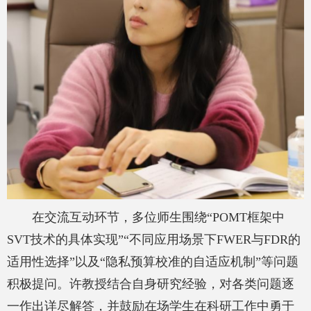
在交流互动环节，多位师生围绕
“POMT
框架中
SVT
技术的具体实现
”“
不同应用场景下
FWER
与
FDR
的
适用性选择
”
以及
“
隐私预算校准的自适应机制
”
等问题
积极提问。许教授结合自身研究经验，对各类问题逐
一作出详尽解答，并鼓励在场学生在科研工作中勇于