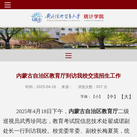
内蒙古自治区教育厅到访我校交流招生工作
时间：2025-04-18
来源：
浏览次数：
937 次
【大】
【中】
字体：
【小】
2025
年
4
月
18
日下午，
内蒙古自治区教育厅
二级
巡视员武秀珍同志，教育考试院信息技术处翟成
珺
副
处长一行到访我校。校党委常委、副校长梅夏英，统