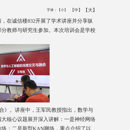
【大】
【中】
字体：
【小】
请
，
在诚信楼832开展了学术讲座并分享纵
部分教师与研究生参加。本次培训会是学校
合》
。
讲座中，王军民教授指出，数学与
四
大核心议题展开深入讲解：一是神经网络
脉络；二是新型
KAN
网络，重点介绍了以