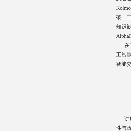
Kolmo
破；
知识
AlphaP
在
工智
智能
讲
性与